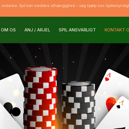
d omtanke. Spil kan medføre afhængighed – søg hjælp hos Spillemyndig
OM OS
ANJ / ARJEL
SPIL ANSVARLIGT
KONTAKT 