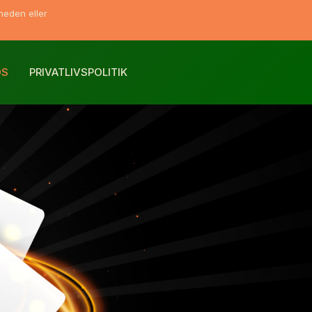
heden eller
OS
PRIVATLIVSPOLITIK