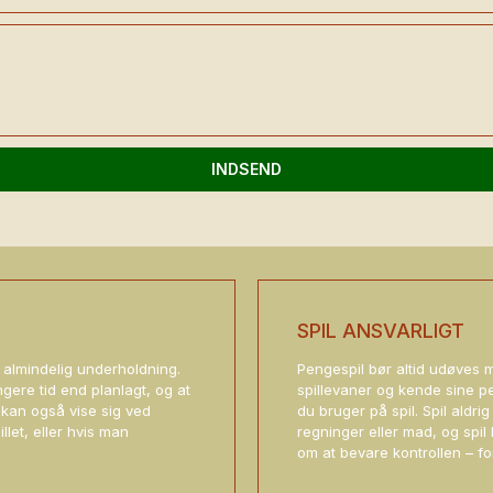
INDSEND
SPIL ANSVARLIGT
m almindelig underholdning.
Pengespil bør altid udøves 
gere tid end planlagt, og at
spillevaner og kende sine p
t kan også vise sig ved
du bruger på spil. Spil aldrig
let, eller hvis man
regninger eller mad, og spil
om at bevare kontrollen – for